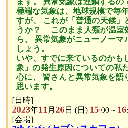
ます。 異常気象は連鎖するの
極端な気象は、地球規模で毎
すが、 これが「普通の天候」
うか？ このまま人類が温室
ら、 異常気象がニューノーマ
しょう。
いや、すでに来ているのかもし
象」の発生原因についての私
心に、 皆さんと異常気象を語
思います。
[日時]
2023
11
26
15
16
年
月
日 (日)
:00～
[会場]