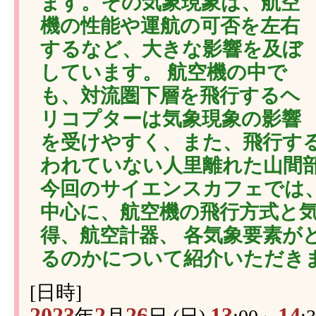
ます。その気象現象は、航空
機の性能や運航の可否を左右
するなど、大きな影響を及ぼ
しています。 航空機の中で
も、対流圏下層を飛行するヘ
リコプターは気象現象の影響
を受けやすく、また、飛行す
われていない人里離れた山間
今回のサイエンスカフェでは
中心に、航空機の飛行方式と
得、航空計器、 各気象要素が
るのかについて紹介いただき
[日時]
2023
2
26
13
14