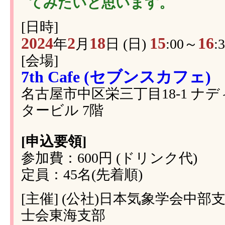
てみたいと思います。
[日時]
2024
2
18
15
16
年
月
日 (日)
:00～
:
[会場]
7th Cafe (セブンスカフェ)
名古屋市中区栄三丁目18-1 ナ
タービル 7階
[申込要領]
参加費：600円 (ドリンク代)
定員：45名(先着順)
[主催] (公社)日本気象学会中部
士会東海支部