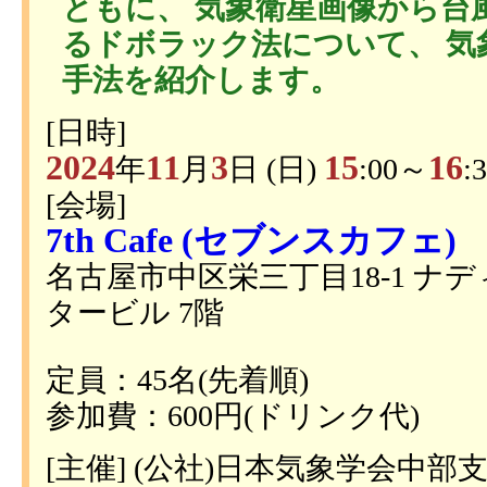
ともに、 気象衛星画像から台
るドボラック法について、 気
手法を紹介します。
[日時]
2024
11
3
15
16
年
月
日 (日)
:00～
:
[会場]
7th Cafe (セブンスカフェ)
名古屋市中区栄三丁目18-1 ナ
タービル 7階
定員：45名(先着順)
参加費：600円(ドリンク代)
[主催] (公社)日本気象学会中部