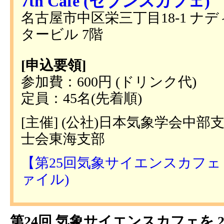
7th Cafe (セブンスカフェ)
名古屋市中区栄三丁目18-1 ナ
タービル 7階
[申込要領]
参加費：600円 (ドリンク代)
定員：45名(先着順)
[主催] (公社)日本気象学会中部
士会東海支部
【第25回気象サイエンスカフェ in
ァイル)
第24回 気象サイエンスカフェを 2