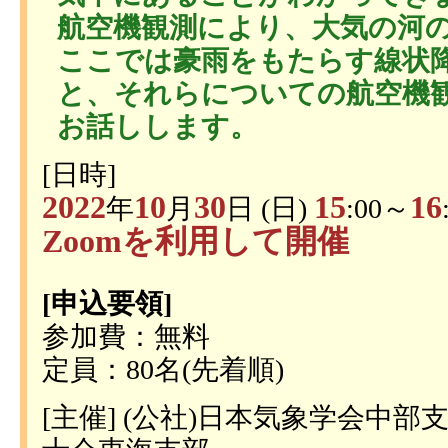
航空機観測により、大気の河
ここでは豪雨をもたらす線状
と、それらについての航空機
お話しします。
[日時]
2022
10
30
15
16
年
月
日 (日)
:00～
Zoomを利用して開催
[申込要領]
参加費：無料
定員：80名(先着順)
[主催] (公社)日本気象学会中部