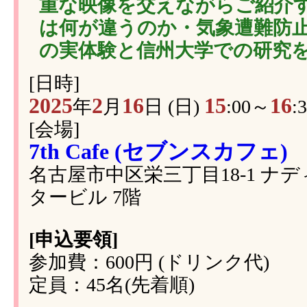
重な映像を交えながらご紹介す
は何が違うのか・気象遭難防
の実体験と信州大学での研究
[日時]
2025
2
16
15
16
年
月
日 (日)
:00～
:
[会場]
7th Cafe (セブンスカフェ)
名古屋市中区栄三丁目18-1 ナ
タービル 7階
[申込要領]
参加費：600円 (ドリンク代)
定員：45名(先着順)