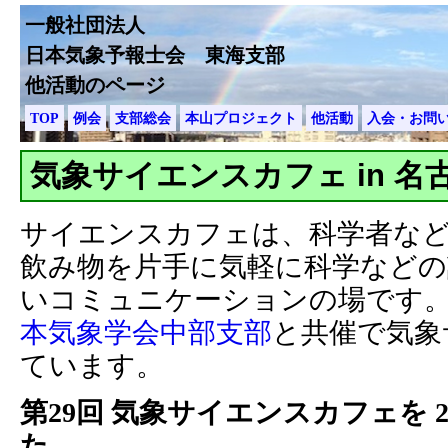
一般社団法人
日本気象予報士会 東海支部
他活動のページ
TOP
例会
支部総会
本山プロジェクト
他活動
入会・お問
気象サイエンスカフェ in 名
サイエンスカフェは、科学者な
飲み物を片手に気軽に科学などの
いコミュニケーションの場です。
本気象学会中部支部
と共催で気象
ています。
第29回 気象サイエンスカフェを 2
た。