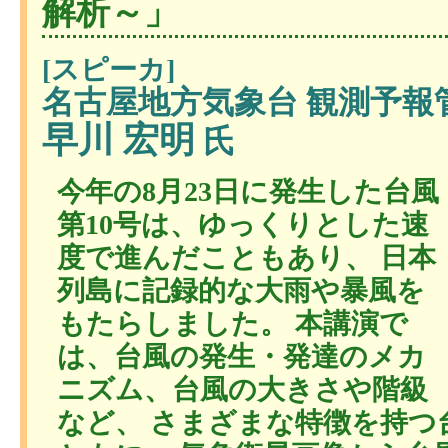
解析～」
[スピーカ]
名古屋地方気象台 観測予報
早川 宏明
氏
今年の8月23日に発生した台風
第10号は、ゆっくりとした速
度で進んだこともあり、 日本
列島に記録的な大雨や暴風を
もたらしました。 本講演で
は、台風の発生・発達のメカ
ニズム、台風の大きさや階級
など、 さまざまな特徴を持つ