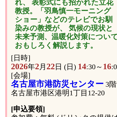
れ、 表彰式にも招かれた立花
教授。「羽鳥慎一モーニング
ショー」などのテレビでお馴
染みの教授が、 気候の現状と
未来予測、温暖化対策につい
おもしろく解説します。
[日時]
2026
2
22
14
16
年
月
日 (日)
:30～
:
[会場]
名古屋市港防災センター
3階
名古屋市港区港明1丁目12-20
[申込要領]