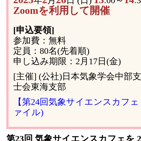
年
月
日 (日)
:00～
:
Zoomを利用して開催
[申込要領]
参加費：無料
定員：80名(先着順)
申し込み期限：2月17日(金)
[主催] (公社)日本気象学会中部
士会東海支部
【第24回気象サイエンスカフェ in
ァイル)
第23回 気象サイエンスカフェを 2