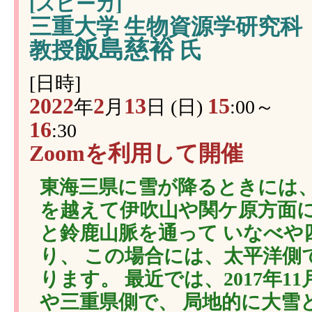
[スピーカ]
三重大学 生物資源学研究科
飯島慈裕
教授
氏
[日時]
2022
2
13
15
年
月
日 (日)
:00～
16
:30
Zoomを利用して開催
東海三県に雪が降るときには、
を越えて伊吹山や関ケ原方面に
と鈴鹿山脈を通って いなべや
り、 この場合には、太平洋側
ります。 最近では、2017年11月
や三重県側で、 局地的に大雪