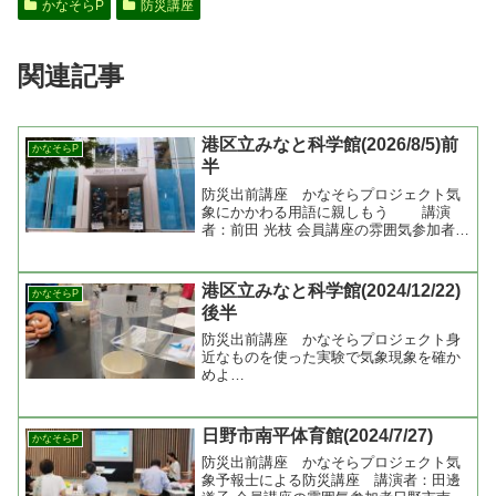
かなそらP
防災講座
関連記事
港区立みなと科学館(2026/8/5)前
かなそらP
半
防災出前講座 かなそらプロジェクト気
象にかかわる用語に親しもう 講演
者：前田 光枝 会員講座の雰囲気参加者一
般市民 27人
港区立みなと科学館(2024/12/22)
かなそらP
後半
防災出前講座 かなそらプロジェクト身
近なものを使った実験で気象現象を確か
めよ
う！ 講
演者：島田 賀子 会員講座の雰囲気参加者
一般市民 34人
日野市南平体育館(2024/7/27)
かなそらP
防災出前講座 かなそらプロジェクト気
象予報士による防災講座 講演者：田邊