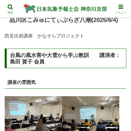
検索
メニュー
品川区こみゅにてぃぷらざ八潮(2025/6/4)
防災出前講座 かなそらプロジェクト
台風の風水害や大雪から学ぶ教訓
講演者：
島田 賀子 会員
講座の雰囲気