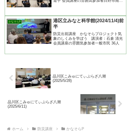
道子 会員講座の雰囲気参加者日野市南平
地区の一般市民10名 + 関係者10名 +
Zoom参加者
港区立みなと科学館(2024/11/4)前
かなそらP
半
防災出前講座 かなそらプロジェクト気
象のしくみを学ぼう 講演者：石倉 清光
会員講座の雰囲気参加者一般市民 36人
品川区こみゅにてぃぷらざ八潮
(2025/5/28)
品川区こみゅにてぃぷらざ八潮
(2025/6/11)
ホーム
防災講座
かなそらP